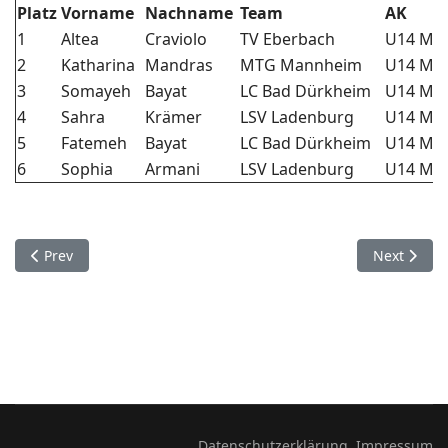
Platz
Vorname
Nachname
Team
AK
1
Altea
Craviolo
TV Eberbach
U14 Mä
2
Katharina
Mandras
MTG Mannheim
U14 Mä
3
Somayeh
Bayat
LC Bad Dürkheim
U14 Mä
4
Sahra
Krämer
LSV Ladenburg
U14 Mä
5
Fatemeh
Bayat
LC Bad Dürkheim
U14 Mä
6
Sophia
Armani
LSV Ladenburg
U14 Mä
Previous article: Mädchen U14 2022
Next articl
Prev
Next
Datenschutzerklärung
Impressum